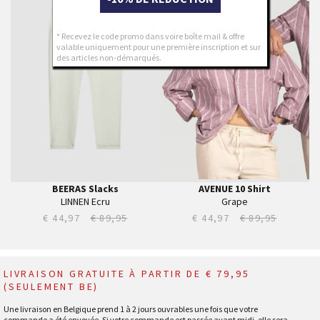
M
L
L
XL
XL
XXL
* Recevez le code promo dans voire boîte mail & offre
valable uniquement pour une première inscription et sur
XXL
XXXL
des articles non-démarqués.
BEERAS Slacks
AVENUE 10 Shirt
LINNEN Ecru
Grape
€ 44,97
€ 89,95
€ 44,97
€ 89,95
LIVRAISON GRATUITE À PARTIR DE € 79,95
(SEULEMENT BE)
Une livraison en Belgique prend 1 à 2 jours ouvrables une fois que votre
commande a été envoyée. Si votre commande est passée avant midi, elle sera