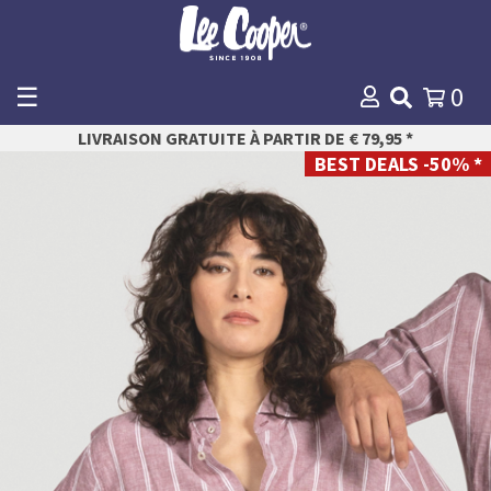
☰
0
WINKELMANDJE
LIVRAISON GRATUITE À PARTIR DE € 79,95 *
Payer
BEST DEALS -50% *