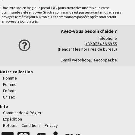
Une livraison en Belgique prend 1 à 2 jours ouvrables une fois que votre
commande a été envoyée. Si votre commande est passée avant midi, elle sera
envoyée le même jour ouvrable. Les commandes passées après midi seront
envoyées le jour d’après.
Avez-vous besoin d'aide ?
Téléphone
+32 (0)54 56 69 55
(Pendant les horaires de bureau)
E-mail
webshop@leecooper.be
Notre collection
Homme
Femme
Enfants
Unisex
Info
Commander & Régler
Expédition
Retours
Conditions
Privacy