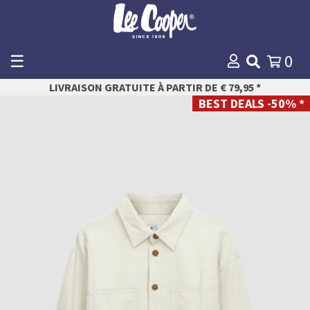
☰
0
WINKELMANDJE
LIVRAISON GRATUITE À PARTIR DE € 79,95 *
Payer
BEST DEALS -50% *