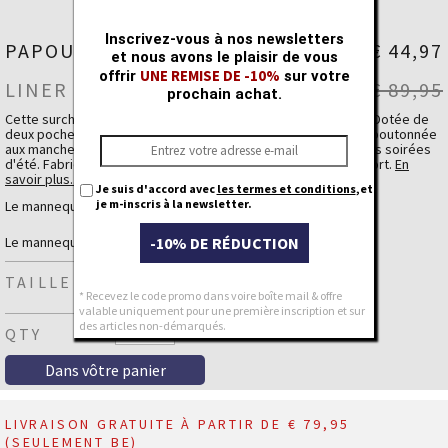
Inscrivez-vous à nos newsletters
PAPOU SHIRT
€ 44,97
et nous avons le plaisir de vous
UNE REMISE DE -10%
offrir
sur votre
LINER ECRU
€ 89,95
prochain achat.
Cette surchemise en lin élégante allie confort et raffinement. Dotée de
deux poches poitrine, de boutons effet corne et d’une patte boutonnée
aux manches pour les retrousser facilement – parfaite pour les soirées
d'été. Fabriquée en lin respirant, pour un look estival sans effort.
En
savoir plus..
Je suis d'accord avec
les termes et conditions
,et
je m-inscris à la newsletter.
✔ Surchemise élégante en lin respirant
Le mannequin homme mesure 1,89 m et porte un large
✔ Deux poches poitrine pratiques
-10% DE RÉDUCTION
✔ Boutons effet corne pour une touche raffinée
Le mannequin femme mesure 1,68 m et porte une medium
✔ Pattes aux manches pour les retrousser facilement
✔ Parfaite pour les soirées d'été
TAILLE
* Recevez le code promo dans voire boîte mail & offre
valable uniquement pour une première inscription et sur
des articles non-démarqués.
QTY
LIVRAISON GRATUITE À PARTIR DE € 79,95
(SEULEMENT BE)