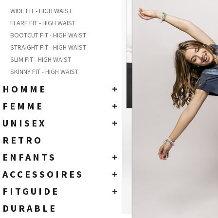
WIDE FIT - HIGH WAIST
FLARE FIT - HIGH WAIST
BOOTCUT FIT - HIGH WAIST
STRAIGHT FIT - HIGH WAIST
SLIM FIT - HIGH WAIST
SKINNY FIT - HIGH WAIST
HOMME
+
DENIM JEANS
FEMME
+
COLOR PANTS
DENIM JEANS
UNISEX
+
T-SHIRTS
COLOR PANTS & OTHERS
T-SHIRTS
RETRO
MANTEAUX - KNITWEAR
TOPS
JEANS
ENFANTS
+
CHEMISES - SWEATS - POLO
ACCESSOIRES
ENFANTS - 2 À 6 ANS
ACCESSOIRES
+
ACCESSOIRES
JUNIOR - 8 À 16 ANS
CEINTURES
FITGUIDE
+
ECO
CHAUSSETTES
HOMME
DURABLE