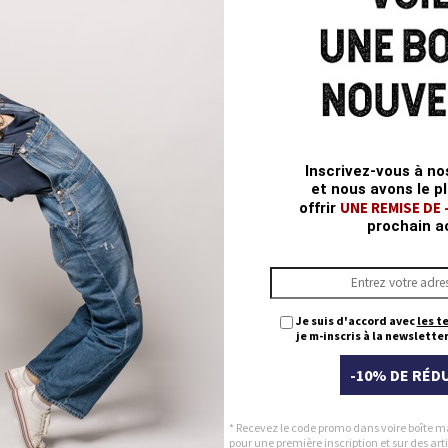
Po
Vi
El
L
Inscrivez-vous à no
et nous avons le pl
T
UNE REMISE DE
offrir
prochain a
Q
Je suis d'accord avec
les t
je m-inscris à la newsletter
-10% DE RÉD
* Recevez le code promo dans voire boîte m
pour une première inscription et sur des a