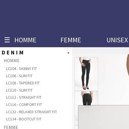
☰
HOMME
FEMME
UNISEX
DENIM
-
HOMME
LC104 - SKINNY FIT
LC106 - SLIM FIT
LC108 - TAPERED FIT
LC110 - SLIM FIT
LC112 - STRAIGHT FIT
LC116 - COMFORT FIT
LC132 - RELAXED STRAIGHT FIT
LC134 - BOOTCUT FIT
FEMME