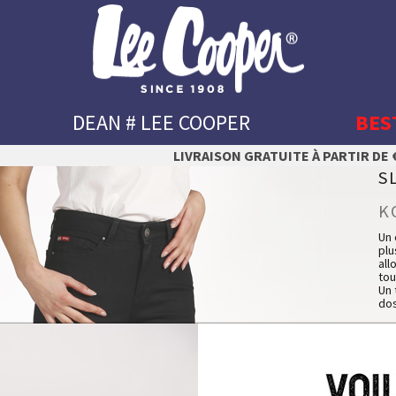
DEAN # LEE COOPER
BES
LIVRAISON GRATUITE À PARTIR DE €
S
K
Un 
plu
all
tou
Un 
dos
Un 
Le 
po
Vo
Fit
Dé
Co