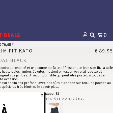
T DEALS
0
 79,95 *
LIM FIT KATO
€ 89,95
OAL BLACK
confort prononcé et une coupe parfaite définissent ce jean slim fit. La taille
s haute et les jambes étroites mettent en valeur votre silhouette et
ongent vos jambes. Un incontournable qui peut être porté partout et en
te occasion.
tissu denim noir profond, avec des sûrpiqures ton-sur-ton. Des poches au
 spéciales très féminin.
En savoir plus..
coton stretch pour une résistance et un confort exceptionnel. Modèle 5-
mannequin porte la taille 28 longueur 32
X
ches.
ici les autres coloris disponibles:
Slim fit - High Waist
tails du tissu
ton
64 %