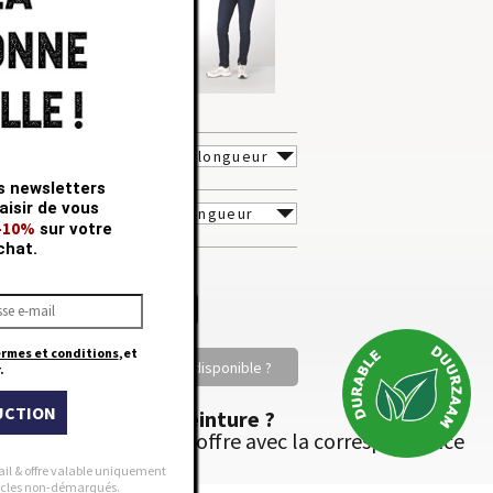
lyester
23 %
scose
11 %
asthanne
2 %
ONGUEUR
s newsletters
aisir de vous
AILLE
 -10%
sur votre
chat.
TY
ermes et conditions
,et
Votre taille n'est pas disponible ?
.
UCTION
Besion d’une Ceinture ?
Consultez notre offre avec la correspondance
des tailles
ail & offre valable uniquement
rticles non-démarqués.