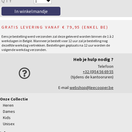
QTY
GRATIS LEVERING VANAF € 79,95 (ENKEL BE)
Eens je bestelling werd verzonden zal deze geleverd worden binnen de 1 à 2
werkdagen in België. Wanneer je bestelt voor 12 uur zal je bestelling nog
dezelfde werkdag vertrekken. Bestellingen geplaats na 12 uur worden de
volgende werkdag verzonden.
Heb je hulp nodig ?
Telefoon
+32 (0)54 56 69 55
(tijdens de kantooruren)
E-mail
webshop@leecooper.be
Onze Collectie
Heren
Dames
Kids
Unisex