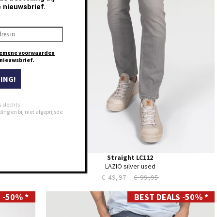
e nieuwsbrief.
38
40
42
44
emene voorwaarden
e nieuwsbrief.
ING!
s slechts
ng en bij niet afgeprijsde
Straight LC112
LAZIO silver used
€ 49,97
€ 99,95
 -50% *
BEST DEALS -50% *
28
29