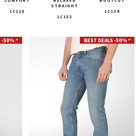
COMFORT
RELAXED
BOOTCUT
STRAIGHT
LC116
LC134
LC132
 -50% *
BEST DEALS -50% *
30
31
32
33
34
35
36
38
40