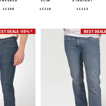
TAPERED
SLIM
STRAIGHT
LC108
LC110
LC112
EST DEALS -50% *
BEST DEALS
28
29
30
31
32
33
34
35
36
38
40
42
44