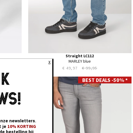
Straight LC112
MARLEY blue
X
€ 49,97
€ 99,95
 -50% *
BEST DEALS -50% *
28
29
30
31
32
33
34
onze newsletters.
35
10% KORTING
t je
e bestelling bij
36