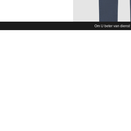
Om U beter van dienst 
Straight L
VAN DAM ligh
€ 44,97
€ 
28
29
30
31
32
33
34
35
36
38