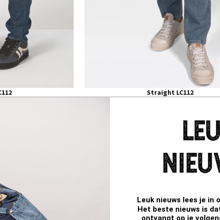
C112
Straight LC112
used
MARLEY sun used
89,95
€ 49,97
€ 99,95
EST DEALS -50% *
BEST DEALS
28
29
30
31
32
33
34
Leuk nieuws lees je in 
35
Het beste nieuws is da
ontvangt op je volgend
36