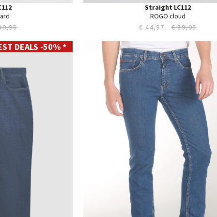
C112
Straight LC112
ard
ROGO cloud
89,95
€ 44,97
€ 89,95
EST DEALS -50% *
28
29
30
31
32
33
34
35
36
38
40
42
44