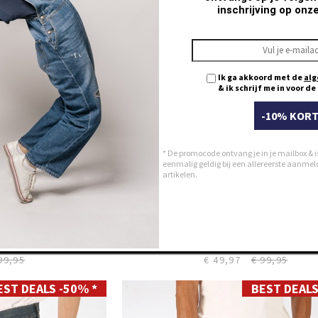
inschrijving op onz
38
40
42
44
Ik ga akkoord met de
alg
& ik schrijf me in voor d
-10% KORT
* De promocode ontvang je in je mailbox & i
eenmalig geldig bij een allereerste aanmeldi
artikelen.
C112
Straight LC112
lue
ELLIOT lapis blue
99,95
€ 49,97
€ 99,95
EST DEALS -50% *
BEST DEALS
28
29