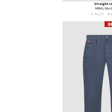
Straight L
MINAL Must
€ 44,97
€ 
B
28
29
30
31
32
33
34
35
36
38
40
42
44