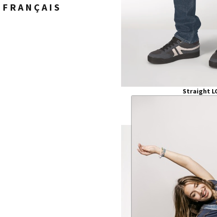
FRANÇAIS
Straight L
KYRO dark 
€ 44,97
€ 
B
28
29
30
31
32
33
34
35
36