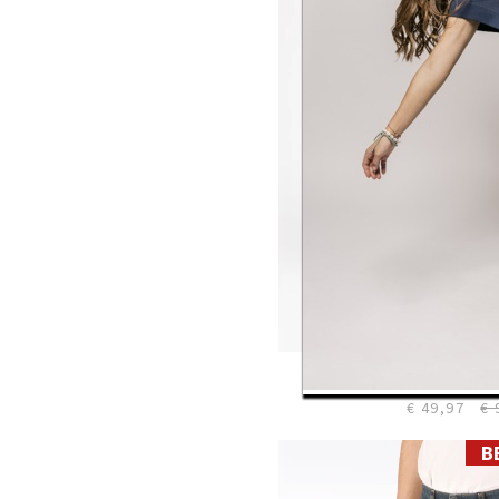
38
40
42
44
Straight L
CORE Mid B
€ 49,97
€ 
B
28
29