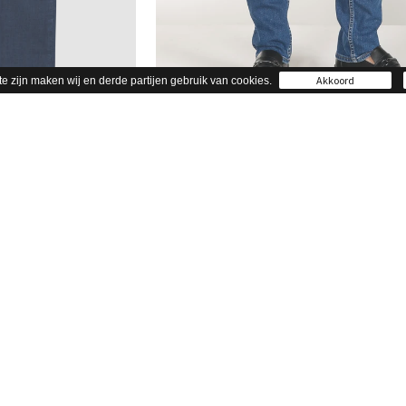
Akkoord
te zijn maken wij en derde partijen gebruik van cookies.
C112
Straight LC112
t wash
SIXTY Stone
89,95
€ 89,95
28
29
30
31
32
33
34
35
36
38