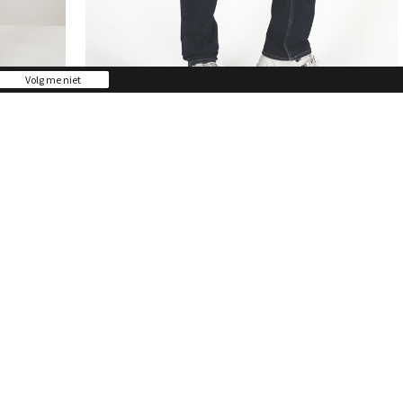
Volg me niet
Straight LC112
LUIS Top Blue
€ 99,95
28
29
30
31
32
33
34
35
36
38