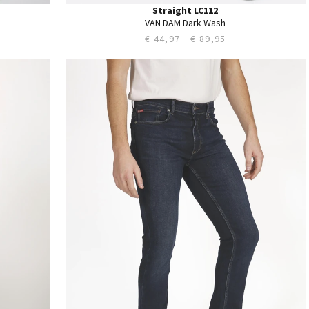
Straight LC112
VAN DAM Dark Wash
€ 44,97
€ 89,95
28
29
30
31
32
33
34
35
36
38
40
42
44