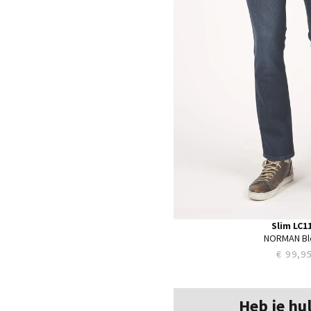
38
40
Slim LC1
NORMAN Bl
€ 99,9
Heb je hu