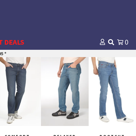
T DEALS
0
5 *