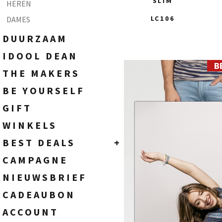
SLIM
SOKKEN
HEREN
WIDE FIT - HIGH WAIST
TASSEN
LC106
DAMES
FLARE FIT - HIGH WAIST
BOOTCUT FIT - HIGH WAIST
DUURZAAM
STRAIGHT FIT - HIGH WAIST
IDOOL DEAN
SLIM FIT - HIGH WAIST
B
28
THE MAKERS
SKINNY FIT - HIGH WAIST
29
30
BE YOURSELF
31
GIFT
32
33
WINKELS
34
BEST DEALS
+
35
36
HEREN
CAMPAGNE
38
DAMES
40
NIEUWSBRIEF
CADEAUBON
ACCOUNT