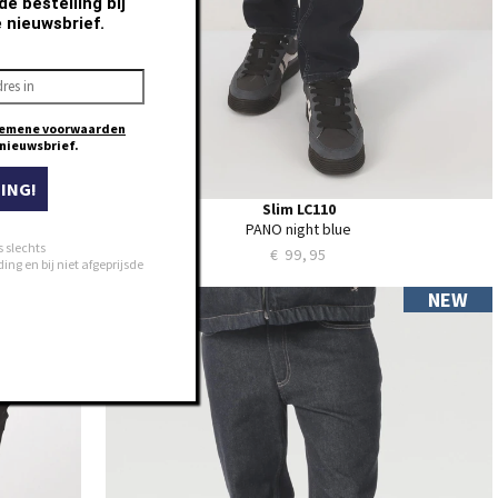
e bestelling bij
e nieuwsbrief.
emene voorwaarden
e nieuwsbrief.
ING!
Slim LC110
PANO night blue
s slechts
€ 99,95
ng en bij niet afgeprijsde
NEW
NEW
28
29
30
31
32
33
34
35
36