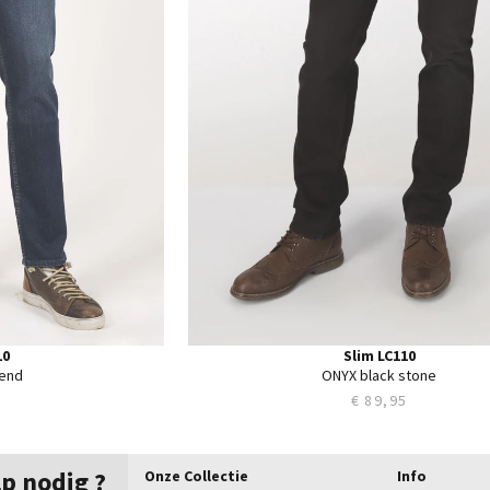
38
40
10
Slim LC110
end
ONYX black stone
5
€ 89,95
lp nodig ?
Onze Collectie
Info