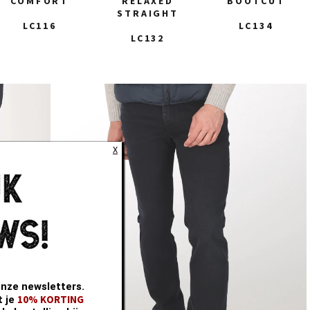
COMFORT
RELAXED
BOOTCUT
STRAIGHT
LC116
LC134
LC132
28
29
30
31
X
32
33
34
35
36
38
40
onze newsletters.
10% KORTING
t je