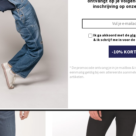
ontvangt op je volgend
inschrijving op onz
Ik ga akkoord met de
alg
& ik schrijf me in voor d
-10% KORT
10
Slim LC110
t used
TOGY mid used
* De promocode ontvang je in je mailbox & i
99,95
€ 99,95
eenmalig geldig bij een allereerste aanmeldi
artikelen.
28
29
30
31
32
33
34
35
36