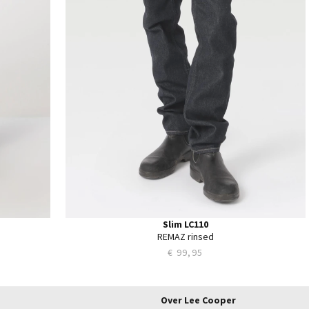
38
40
Slim LC110
REMAZ rinsed
€ 99,95
Over Lee Cooper