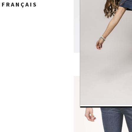
FRANÇAIS
Slim LC1
CRYSTAL ligh
€ 49,97
€ 
28
29
30
31
32
33
34
35
36