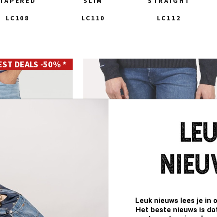
TAPERED
SLIM
STRAIGHT
LC108
LC110
LC112
EST DEALS -50% *
28
29
30
31
32
33
34
35
36
38
40
Leuk nieuws lees je in 
Het beste nieuws is da