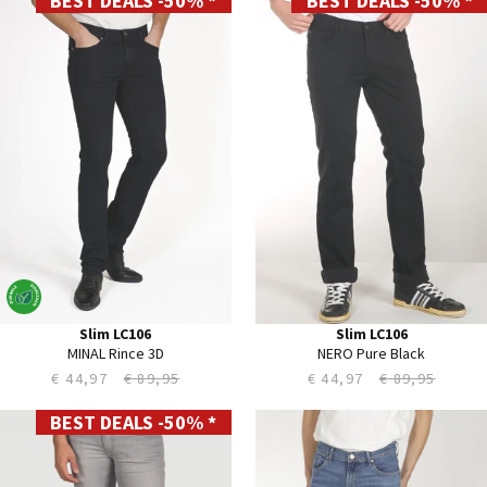
BEST DEALS -50% *
BEST DEALS -50% *
27
28
28
29
29
30
30
31
31
32
32
33
33
34
34
35
35
36
36
38
38
40
40
Slim LC106
Slim LC106
MINAL Rince 3D
NERO Pure Black
€ 44,97
€ 89,95
€ 44,97
€ 89,95
BEST DEALS -50% *
28
28
29
29
30
30