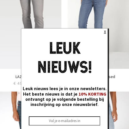
31
31
32
32
33
33
34
34
35
35
X
36
36
38
38
40
40
Slim LC106
Slim LC106
LAZIO silver used
HAMILTON Mid Used
€ 49,97
€ 99,95
€ 99,95
Leuk nieuws lees je in onze newsletters.
10% KORTING
Het beste nieuws is dat je
28
28
ontvangt op je volgende bestelling bij
29
29
inschrijving op onze nieuwsbrief.
30
30
31
31
32
32
33
33