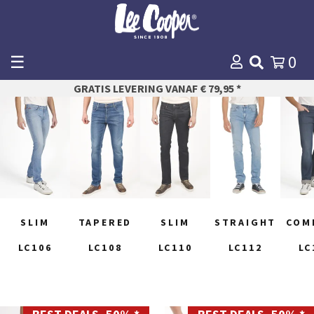
☰
0
WINKELMANDJE
GRATIS LEVERING VANAF € 79,95 *
AFREKENEN
SLIM
TAPERED
SLIM
STRAIGHT
COM
LC106
LC108
LC110
LC112
LC