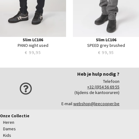
38
38
40
40
Slim LC106
Slim LC106
PANO night used
SPEED grey brushed
€ 99,95
€ 99,95
Heb je hulp nodig ?
Telefoon
+32 (0)54 56 69 55
(tijdens de kantooruren)
E-mail
webshop@leecooper.be
Onze Collectie
Heren
Dames
Kids