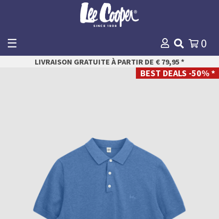
☰
0
WINKELMANDJE
LIVRAISON GRATUITE À PARTIR DE € 79,95 *
Payer
BEST DEALS -50% *