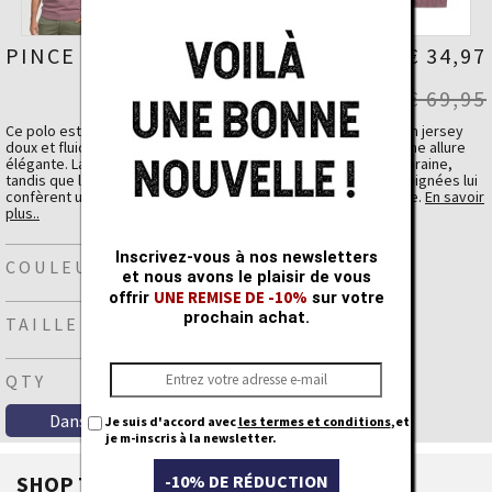
PINCE POLO
€ 34,97
€ 69,95
Ce polo est un incontournable pour l’été. Confectionné dans un jersey
doux et fluide, il offre un confort optimal tout en conservant une allure
élégante. La couleur tendance lui donne une touche contemporaine,
tandis que la patte de boutonnage classique et les finitions soignées lui
confèrent un style casual chic, idéal en toute occasion estivale.
En savoir
plus..
Détails du tissu
Inscrivez-vous à nos newsletters
Coton
100 %
COULEUR
et nous avons le plaisir de vous
UNE REMISE DE -10%
offrir
sur votre
prochain achat.
TAILLE
QTY
Je suis d'accord avec
les termes et conditions
,et
je m-inscris à la newsletter.
SHOP THE LOOK
-10% DE RÉDUCTION