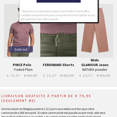
S
24
* Recevez le code promo dans voire boîte mail & offre
M
25
valable uniquement pour une première inscription et sur
L
26
des articles non-démarqués.
XL
27
XXL
28
XXXL
29
30
31
Sold out
32
33
Wide
34
PINCE Polo
FERDINAND Shorts
GLAMOUR Jeans
‎ - Faded Plum
NATURA powder
€ 34,97
€ 69,95
€ 34,97
€ 69,95
€ 44,97
€ 89,95
LIVRAISON GRATUITE À PARTIR DE € 79,95
(SEULEMENT BE)
Une livraison en Belgique prend 1 à 2 jours ouvrables une fois que votre
commande a été envoyée. Si votre commande est passée avant midi, elle sera
envoyée le même jour ouvrable. Les commandes passées après midi seront